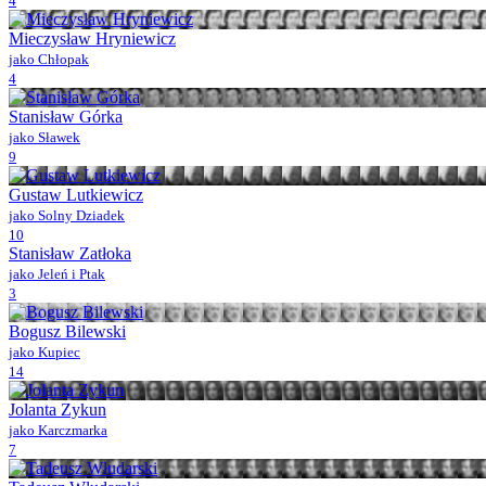
4
Mieczysław Hryniewicz
jako Chłopak
4
Stanisław Górka
jako Sławek
9
Gustaw Lutkiewicz
jako Solny Dziadek
10
Stanisław Zatłoka
jako Jeleń i Ptak
3
Bogusz Bilewski
jako Kupiec
14
Jolanta Zykun
jako Karczmarka
7