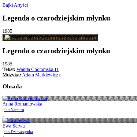
Bajki
Artyści
Legenda
o
czarodziejskim
młynku
1985
Legenda
o
czarodziejskim
młynku
1985
Tekst:
Wanda Chotomska
11
Muzyka:
Adam Markiewicz
8
Obsada
Anna Romantowska
jako Narrator
3
Ewa Serwa
jako Dziewczynka