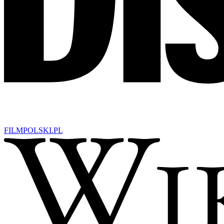
FILM
POLSKI
.PL