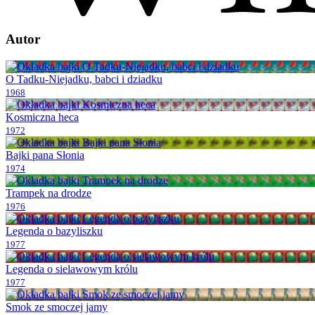
Autor
O Tadku-Niejadku, babci i dziadku
1968
Kosmiczna heca
1972
Bajki pana Słonia
1974
Trampek na drodze
1976
Legenda o bazyliszku
1977
Legenda o sielawowym królu
1977
Smok ze smoczej jamy