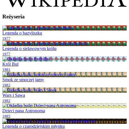
Reżyseria
Legenda o bazyliszku
1977
Legenda o sielawowym królu
1977
Król Bul
1981
Smok ze smoczej jamy
1982
Wars i Sawa
1982
Dzieci pana Astronoma
1985
Legenda o czarodziejskim młynku