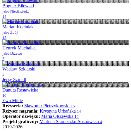
Bogusz Bilewski
jako Niedźwiedź
14
Marian Kociniak
jako Zbój
15
Henryk Machalica
jako Drzewo
2
Wacław Szklarski
5
Jerzy Szmidt
Danuta Rastawicka
10
Ewa Milde
Reżyseria:
Sławomir Pietrzykowski
15
Reżyser nagrania:
Krystyna Urbańska
14
Operator dźwięku:
Maria Olszewska
10
Projekt graficzny:
Marlena Skoneczko-Sosnowska
4
2019
-
2026