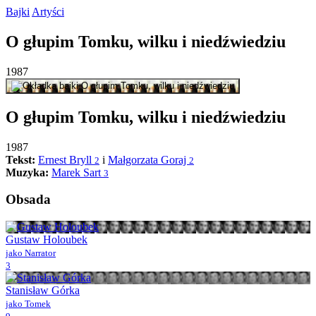
Bajki
Artyści
O
głupim
Tomku,
wilku
i
niedźwiedziu
1987
O
głupim
Tomku,
wilku
i
niedźwiedziu
1987
Tekst:
Ernest Bryll
i
Małgorzata Goraj
2
2
Muzyka:
Marek Sart
3
Obsada
Gustaw Holoubek
jako Narrator
3
Stanisław Górka
jako Tomek