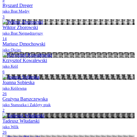
9
Ryszard Dreger
jako Brat Mądry
3
Wiktor Zborowski
jako Brat Najmądrzejszy
14
Mariusz Dmochowski
jako Ojciec
Krzysztof Kowalewski
jako Król
6
Joanna Sobieska
jako Królewna
26
Grażyna Barszczewska
jako Staruszka i Zaklęty ptak
2
Tadeusz Włudarski
jako Wilk
26