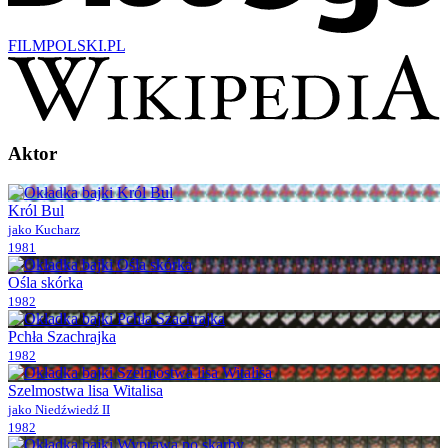
FILM
POLSKI
.PL
Aktor
Król Bul
jako Kucharz
1981
Ośla skórka
1982
Pchła Szachrajka
1982
Szelmostwa lisa Witalisa
jako Niedźwiedź II
1982