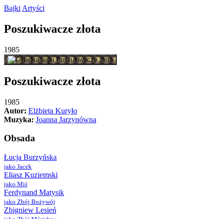
Bajki
Artyści
Poszukiwacze
złota
1985
Poszukiwacze
złota
1985
Autor:
Elżbieta Kuryło
Muzyka:
Joanna Jarzynówna
Obsada
Łucja Burzyńska
jako Jacek
Eliasz Kuziemski
jako Miś
Ferdynand Matysik
jako Zbój Bożywój
Zbigniew Lesień