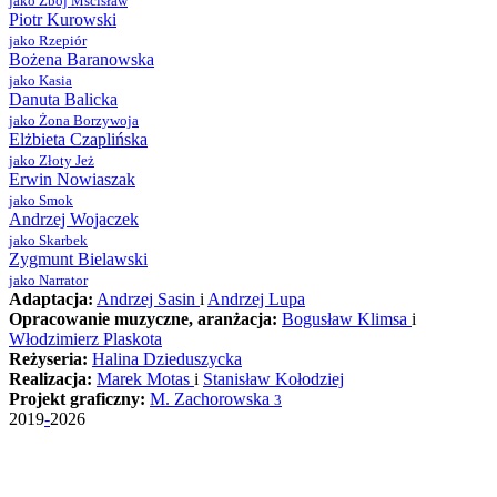
jako Zbój Mścisław
Piotr Kurowski
jako Rzepiór
Bożena Baranowska
jako Kasia
Danuta Balicka
jako Żona Borzywoja
Elżbieta Czaplińska
jako Złoty Jeż
Erwin Nowiaszak
jako Smok
Andrzej Wojaczek
jako Skarbek
Zygmunt Bielawski
jako Narrator
Adaptacja:
Andrzej Sasin
i
Andrzej Lupa
Opracowanie muzyczne, aranżacja:
Bogusław Klimsa
i
Włodzimierz Plaskota
Reżyseria:
Halina Dzieduszycka
Realizacja:
Marek Motas
i
Stanisław Kołodziej
Projekt graficzny:
M. Zachorowska
3
2019
-
2026