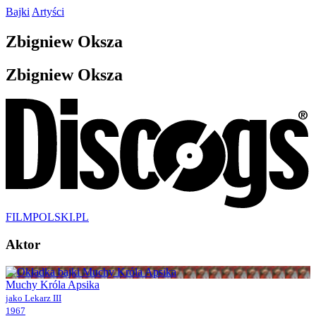
Bajki
Artyści
Zbigniew
Oksza
Zbigniew
Oksza
FILM
POLSKI
.PL
Aktor
Muchy Króla Apsika
jako Lekarz III
1967