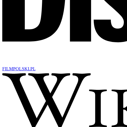
FILM
POLSKI
.PL