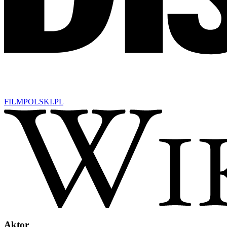
FILM
POLSKI
.PL
Aktor