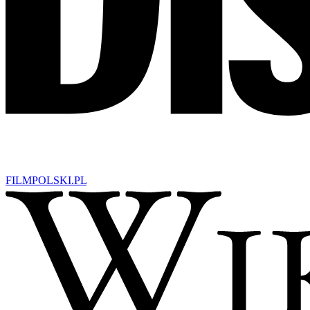
FILM
POLSKI
.PL